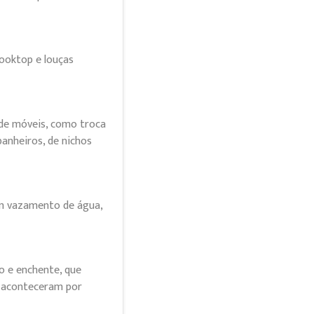
cooktop e louças
de móveis, como troca
banheiros, de nichos
m vazamento de água,
o e enchente, que
e aconteceram por